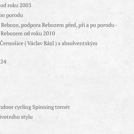
e od roku 2003
 po porodu
Rebozo, podpora Rebozem před, při a po porodu -
y Rebozem od roku 2010
Černošice ( Václav Rázl ) s absolventským
024
 indoor cycling Spinning trenér
ivotního stylu