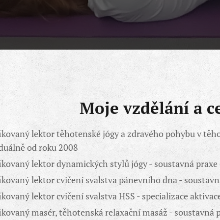
Moje vzdělání a ce
fikovaný lektor těhotenské jógy a zdravého pohybu v těho
iduálně od roku 2008
fikovaný lektor dynamických stylů jógy - soustavná praxe
fikovaný lektor cvičení svalstva pánevního dna - soustav
ikovaný lektor cvičení svalstva HSS - specializace aktiva
fikovaný masér, těhotenská relaxační masáž - soustavná 