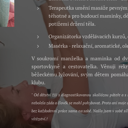
Terapeutka umění masáže pevnými 
těhotné a pro budoucí maminky, dět
potížemi držení těla.
Organizátorka vzdělávacích kurzů,
Masérka - relaxační, aromatické, o
V soukromí manželka a maminka od dvou 
sportovkyně a cestovatelka. Věnuji rek
běžeckému lyžování, svým dětem pomáhám
klubu.
" Od dětství žiji s diagnostikovanou skoliózou páteře a s
nebolela záda a člověk se mohl pohybovat. Proto ani moje 
bez každodenní práce sama na sobě. Našla jsem v sobě sílu
vítězství.!