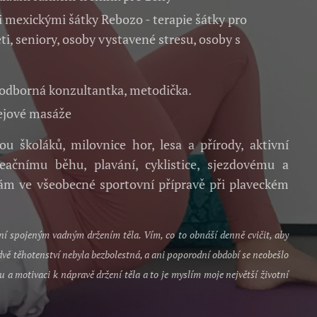
mexickými šátky Rebozo - terapie šátky pro
i, seniory, osoby vystavené stresu, osoby s
 odborná konzultantka, metodička.
lejové masáže
školáků, milovnice hor, lesa a přírody, aktivní
reačnímu běhu, plavání, cyklistice, sjezdovému a
 ve všeobecné sportovní přípravě při plaveckém
 ní spojeným vadným držením těla. Vím, co to obnáší denně cvičit, aby
dvě těhotenství nebyla bezbolestná, a ani poporodní období se neobešlo
 a motivaci k nápravě držení těla a to je myslím moje největší životní