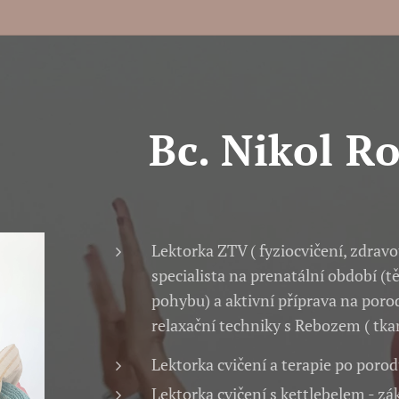
Bc. Nikol R
Lektorka ZTV ( fyziocvičení, zdrav
specialista na prenatální období (tě
pohybu) a aktivní příprava na porod
relaxační techniky s Rebozem ( tka
Lektorka cvičení a terapie po poro
Lektorka cvičení s kettlebelem - zá