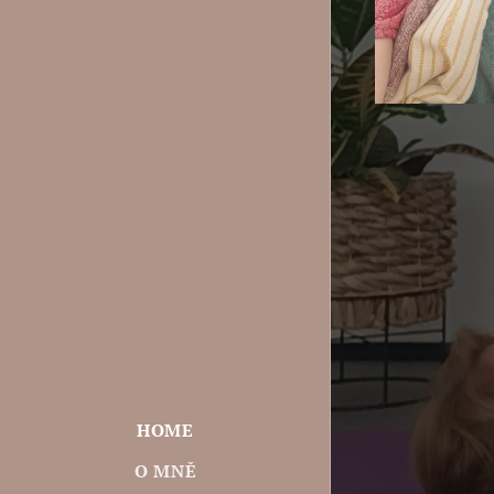
HOME
O MNĚ