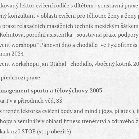
ikovaný lektor cvičení rodiče s dítětem - soustavná prax
ný konzultant v oblasti cvičení pro těhotné ženy a ženy
a praxe relaxačních masážních technik mexickým šátkem 
Kohutová, porodní asistentka - soustavná praxe podpor
vent worshopu " Pánevní dno a chodidlo" ve Fyziofitness 
omem 2024
vent workshopu Jan Otáhal - chodidlo, vbočený kotník 2
 předchozí praxe
anagement sportu a tělovýchovy 2003
ka TV a přírodních věd, SŠ
s trenér, lektorka cvičení body and mind ( jóga, pilates ),
opy a semináře v oblasti fitness trenérství a zdravého ž
rka kurzů STOB (stop obezitě)