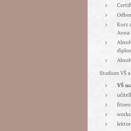
Certif
Odbor
Kurz 
Anna 
Absol
dipl
Absol
Studium VŠ a
VŠ m
učitel
fitnes
worksh
lekto