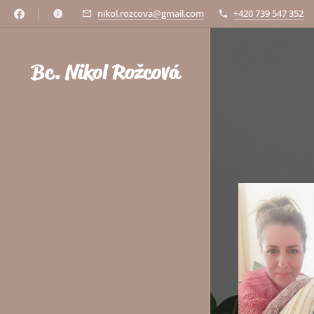
nikol.rozcova@gmail.com
+420 739 547 352
Bc. Nikol Rožcová