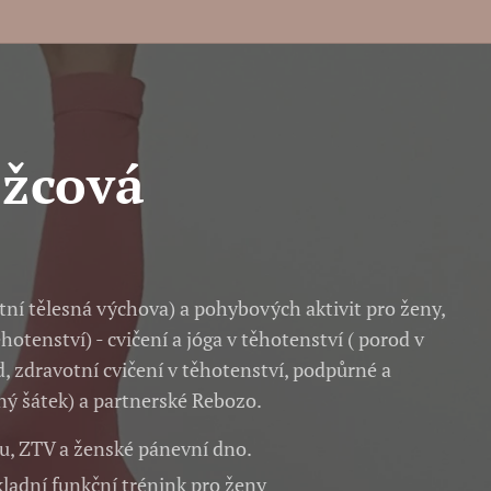
ožcová
otní tělesná výchova) a pohybových aktivit pro ženy,
hotenství) - cvičení a jóga v těhotenství ( porod v
, zdravotní cvičení v těhotenství, podpůrné a
ný šátek) a partnerské Rebozo.
du, ZTV a ženské pánevní dno.
kladní funkční trénink pro ženy